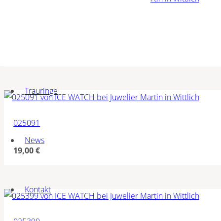
023427
19,00
€
Trauringe
025091
News
19,00
€
Kontakt