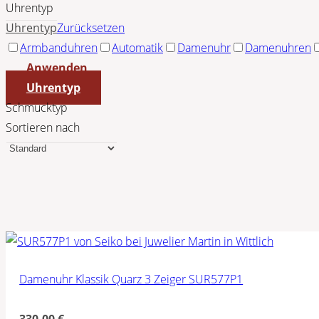
Uhrentyp
Uhrentyp
Zurücksetzen
Armbanduhren
Automatik
Damenuhr
Damenuhren
Anwenden
Uhrentyp
Schmucktyp
Sortieren nach
Damenuhr Klassik Quarz 3 Zeiger SUR577P1
330,00
€