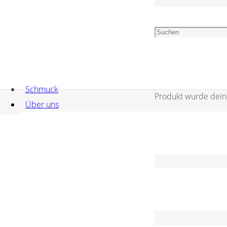
Sichere Dir jetzt
Persönliche
deinen 5-Euro-
Beratung
06571
Gutschein
1456603
Schmuck
Produkt
wurde dein
Über uns
Über uns
Das sind wir
Unser Geschäft
Service
Service
Goldschmiede
Gravuren
Uhren