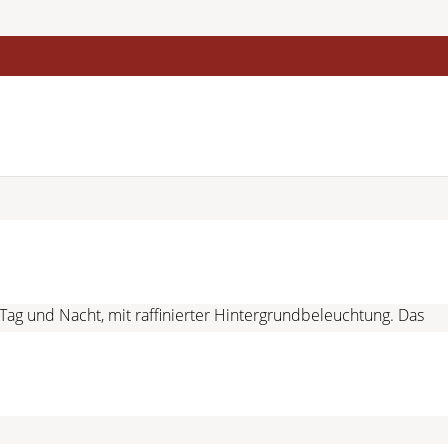
ag und Nacht, mit raffinierter Hintergrundbeleuchtung. Das
ze und halbtransparente anthrazitfarbene Zifferblatt
 Funktionalität. Forever Batman – selbst in den dunkelsten
htheitskarte geliefert.