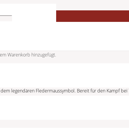
em Warenkorb hinzugefügt.
OLICE x BATMAN PEWGD0022602
t dem legendären Fledermaussymbol. Bereit für den Kampf bei T
blem von Police als auch das von Batman erkennen. Das schwar
in. Das strukturierte schwarze Lederarmband sorgt für Stil und
Auflage der Forever Batman Uhr wird in einem Sammleretui mit Ec