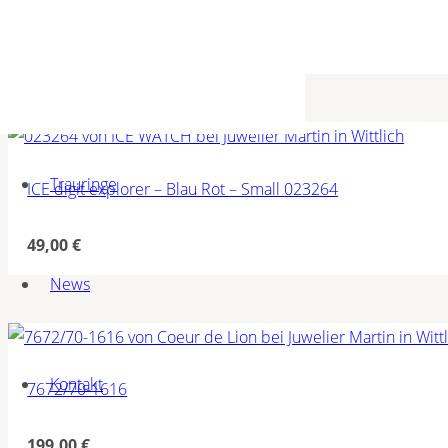
99,00
€
Trauringe
ICE digit explorer – Blau Rot – Small 023264
49,00
€
News
Kontakt
7672/70-1616
199,00
€