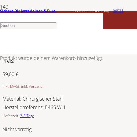
Sichere Dir jetzt deinen 5-Euro-
Persönliche Beratung
06571
ERNSTES DESIGN
Gutschein
1456603
Ohrschmuck E465.WH
Produkt
wurde deinem Warenkorb hinzugefügt.
Preis:
59,00
€
inkl. MwSt. inkl. Versand
Material:
Chirurgischer Stahl
Herstellerreferenz:
E465.WH
Lieferzeit:
3-5 Tage
Nicht vorrätig