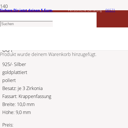
Sichere Dir jetzt deinen 5-Euro-
Persönliche Beratung
06571
CEM
Gutschein
1456603
Silber Ohrstecker | goldplattiert 5-215572-
001
Produkt
wurde deinem Warenkorb hinzugefügt.
925/- Silber
goldplattiert
poliert
Besatz: je 3 Zirkonia
Fassart: Krappenfassung
Breite: 10,0 mm
Höhe: 9,0 mm
Preis: