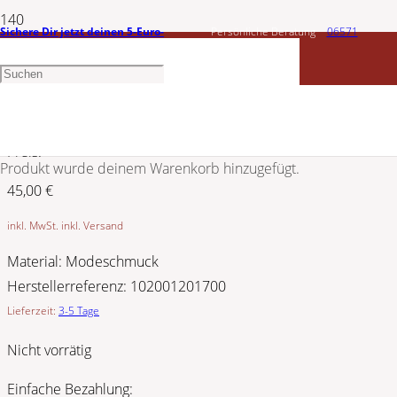
Sichere Dir jetzt deinen 5-Euro-
Persönliche Beratung
06571
CŒUR DE LION
Gutschein
1456603
Ohrhänger 102001201700
Preis:
Produkt
wurde deinem Warenkorb hinzugefügt.
45,00
€
inkl. MwSt. inkl. Versand
Material:
Modeschmuck
Herstellerreferenz:
102001201700
Lieferzeit:
3-5 Tage
Nicht vorrätig
Einfache Bezahlung: