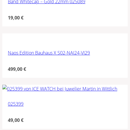
Band Whitecap – Gold 22mm 025089
19,00
€
Naos Edition Bauhaus X S02-NAI24-VI29
499,00
€
025399
49,00
€