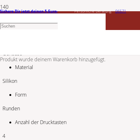
Sichere Dir jetzt deinen 5-Euro-
Persönliche Beratung
06571
CALYPSO
Gutschein
1456603
CALYPSO MÄDCHEN UHR K5830/3
Gehäuse
Produkt
wurde deinem Warenkorb hinzugefügt.
Material
Silikon
Form
Runden
Anzahl der Drucktasten
4