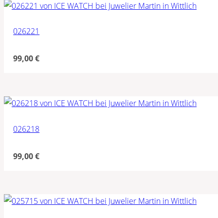
026221
99,00
€
026218
99,00
€