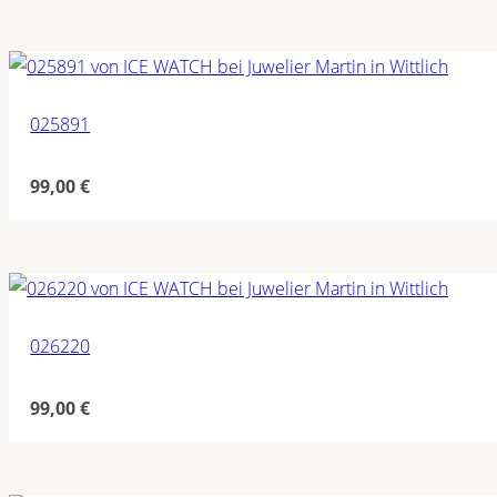
025891
99,00
€
026220
99,00
€