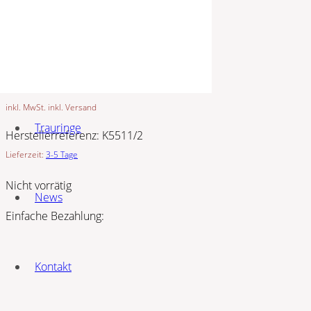
5 BAR
Preis:
29,00
€
inkl. MwSt. inkl. Versand
Trauringe
Herstellerreferenz:
K5511/2
Lieferzeit:
3-5 Tage
Nicht vorrätig
News
Einfache Bezahlung:
Kontakt