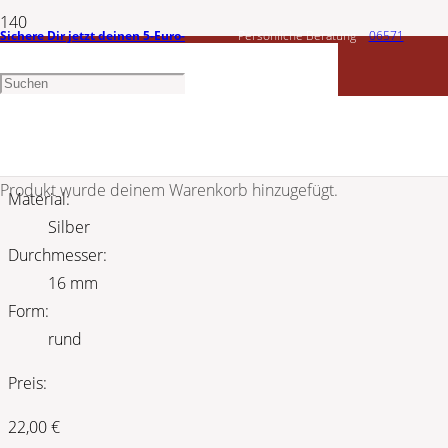
Sichere Dir jetzt deinen 5-Euro-
Persönliche Beratung
06571
MAX FRÖHLICH
Gutschein
1456603
Gravurplatte aus Silber GP159301
Produkt
wurde deinem Warenkorb hinzugefügt.
Material:
Silber
Durchmesser:
16 mm
Form:
rund
Preis:
22,00
€