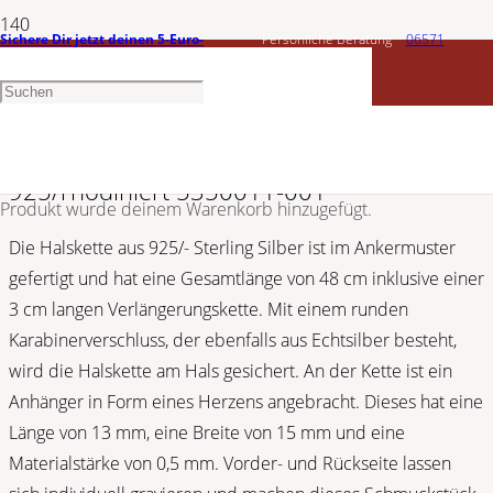
Sichere Dir jetzt deinen 5-Euro-
Persönliche Beratung
06571
SHAGHAFI
Gutschein
1456603
Silber Gravurkette mit Herzanhänger,
925/rhodiniert 5350011-001
Produkt
wurde deinem Warenkorb hinzugefügt.
Die Halskette aus 925/- Sterling Silber ist im Ankermuster
gefertigt und hat eine Gesamtlänge von 48 cm inklusive einer
3 cm langen Verlängerungskette. Mit einem runden
Karabinerverschluss, der ebenfalls aus Echtsilber besteht,
wird die Halskette am Hals gesichert. An der Kette ist ein
Anhänger in Form eines Herzens angebracht. Dieses hat eine
Länge von 13 mm, eine Breite von 15 mm und eine
Materialstärke von 0,5 mm. Vorder- und Rückseite lassen