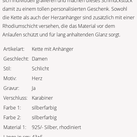
sich individuell gravieren und machen dieses Schmuckstück
damit zu einem tollen personalisierten Geschenk. Sowohl
die Kette als auch der Herzanhänger sind zusätzlich mit einer
Rhodiumschicht versehen, die das Material vor dem
Anlaufen schützt und für lang anhaltenden Glanz sorgt.
Artikelart:
Kette mit Anhänger
Geschlecht:
Damen
Stil:
Schlicht
Motiv:
Herz
Gravur:
Ja
Verschluss:
Karabiner
Farbe 1:
silberfarbig
Farbe 2:
silberfarbig
Material 1:
925/- Silber, rhodiniert
Länge in cm:
43+5