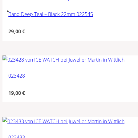
Band Deep Teal – Black 22mm 022545
29,00
€
023428
19,00
€
023433