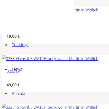
025091
19,00
€
Trauringe
News
025399
49,00
€
Kontakt