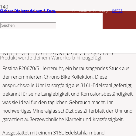
Sichere Dir jetzt deinen 5-Euro-
Persönliche Beratung
06571
FESTINA
Gutschein
1456603
HERREN UHR FESTINA CHRONO BIKE ROT
MIT EDELSTAHLARMBAND F20670/5
Produkt
wurde deinem Warenkorb hinzugefügt.
Festina F20670/5 Herrenuhr, ein herausragendes Stück aus
der renommierten Chrono Bike Kollektion. Diese
anspruchsvolle Uhr ist sorgfältig aus 316L-Edelstahl gefertigt,
bekannt für seine Langlebigkeit und Korrosionsbeständigkeit,
was sie ideal für den täglichen Gebrauch macht. Ihr
hochwertiges Mineralglas schützt das Zifferblatt der Uhr und
garantiert außergewöhnliche Klarheit und Kratzfestigkeit.
Ausgestattet mit einem 316L-Edelstahlarmband