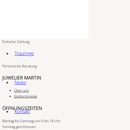
Mobil:
0176 60160299
Schloßgalerie
Schlossstraße 5, 54516 Wittlich
SHOP
Einfache Zahlung
Trauringe
Persönliche Beratung
JUWELIER MARTIN
News
Über uns
Goldschmiede
ÖFFNUNGSZEITEN
Kontakt
Montag bis Samstag von 9 bis 18 Uhr
Sonntag geschlossen