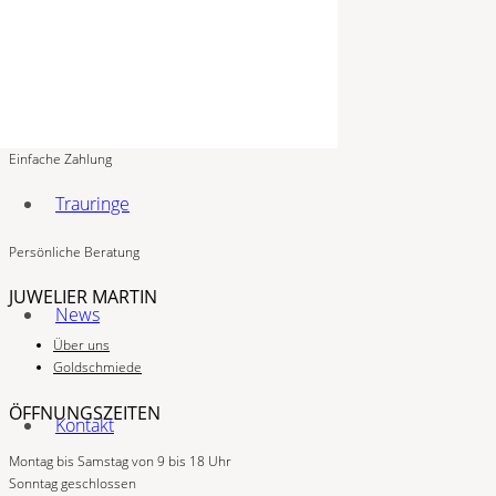
Mobil:
0176 60160299
Schloßgalerie
Schlossstraße 5, 54516 Wittlich
SHOP
Einfache Zahlung
Trauringe
Persönliche Beratung
JUWELIER MARTIN
News
Über uns
Goldschmiede
ÖFFNUNGSZEITEN
Kontakt
Montag bis Samstag von 9 bis 18 Uhr
Sonntag geschlossen