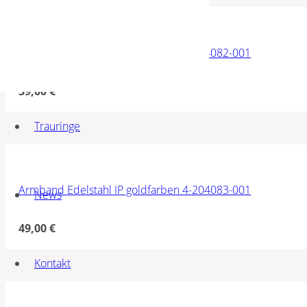
Armband Edelstahl IP goldfarben 4-204082-001
39,00
€
Trauringe
Armband Edelstahl IP goldfarben 4-204083-001
News
49,00
€
Kontakt