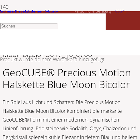
Sichere Dir jetzt deinen 5-Euro-
Persönliche Beratung
06571
CŒUR DE LION
Gutschein
1456603
GeoCUBE® Precious Motion Halskette Blue
Moon Bicolor 3017_10_0708
Produkt
wurde deinem Warenkorb hinzugefügt.
GeoCUBE® Precious Motion
Halskette Blue Moon Bicolor
Ein Spiel aus Licht und Schatten: Die Precious Motion
Halskette Blue Moon Bicolor kombiniert die markante
GeoCUBE® Form mit einer modernen, dynamischen
Linienführung. Edelsteine wie Sodalith, Onyx, Chalzedon und
Bergkristall spiegeln kühle Eleganz in tiefem Blau und hellem