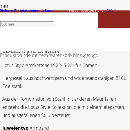
Sichere Dir jetzt deinen 5-Euro-
Persönliche Beratung
06571
LOTUS
Gutschein
1456603
LOTUS STYLE ARMKETTCHE LS2245-2/1
EDELSTAHL DAMEN
Produkt
wurde deinem Warenkorb hinzugefügt.
Lotus Style Armkettche LS2245-2/1 für Damen
Hergestellt aus hochwertigem und widerstandsfähigen 316L
Edelstahl.
Aus der Kombination von Stahl mit anderen Materialien
entsteht die Lotus Style Kollektion, die mit einem eleganten
und ausgefallenen Stil überzeugt.
Juwelentyp
Armband