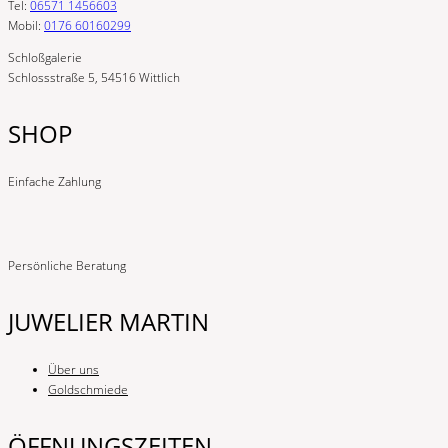
Tel:
06571 1456603
Mobil:
0176 60160299
Schloßgalerie
Schlossstraße 5, 54516 Wittlich
SHOP
Einfache Zahlung
Persönliche Beratung
JUWELIER MARTIN
Über uns
Goldschmiede
ÖFFNUNGSZEITEN