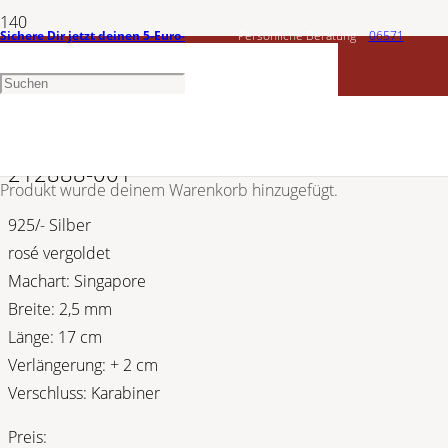
Sichere Dir jetzt deinen 5-Euro-
Persönliche Beratung
06571
CEM
Gutschein
1456603
Silber Armband | Singapore rosé 5-
212888-001
Produkt
wurde deinem Warenkorb hinzugefügt.
925/- Silber
rosé vergoldet
Machart: Singapore
Breite: 2,5 mm
Länge: 17 cm
Verlängerung: + 2 cm
Verschluss: Karabiner
Preis: