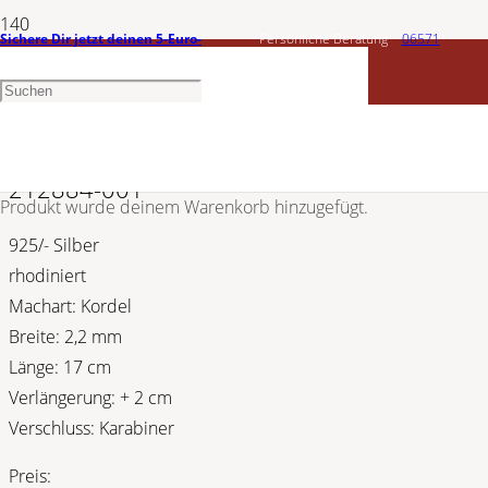
Sichere Dir jetzt deinen 5-Euro-
Persönliche Beratung
06571
CEM
Gutschein
1456603
Silber Armband | Kordel rhodiniert 5-
212884-001
Produkt
wurde deinem Warenkorb hinzugefügt.
925/- Silber
rhodiniert
Machart: Kordel
Breite: 2,2 mm
Länge: 17 cm
Verlängerung: + 2 cm
Verschluss: Karabiner
Preis: