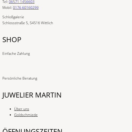
Tel:
06571 1456603
Mobil:
0176 60160299
Schloßgalerie
Schlossstraße 5, 54516 Wittlich
SHOP
Einfache Zahlung
Persönliche Beratung
JUWELIER MARTIN
Über uns
Goldschmiede
ÖFFNUNGSZEITEN