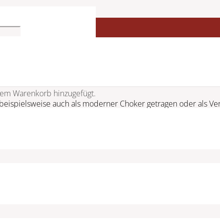
4706301522
orning Dew
em Warenkorb hinzugefügt.
eispielsweise auch als moderner Choker getragen oder als Verl
ng oder mehrreihig getragen werden kann – je nach Stimmung un
 in einem hochwertigen Design-Etui und mit Echtheitszertifikat