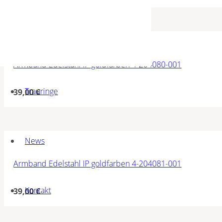
Armband Edelstahl IP goldfarben 4-204080-001
Trauringe
39,00
€
News
Armband Edelstahl IP goldfarben 4-204081-001
Kontakt
39,00
€