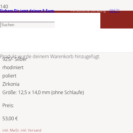
Sichere Dir jetzt deinen 5-Euro-
Persönliche Beratung
06571
CEM
Gutschein
1456603
Silber Anhänger Herzen 5-202549-001
Produkt
wurde deinem Warenkorb hinzugefügt.
925/- Silber
rhodiniert
poliert
Zirkonia
Größe: 12,5 x 14,0 mm (ohne Schlaufe)
Preis:
53,00
€
inkl. MwSt. inkl. Versand