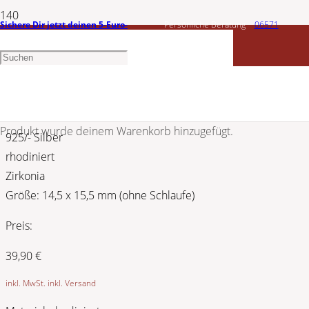
Sichere Dir jetzt deinen 5-Euro-
Persönliche Beratung
06571
CEM
Gutschein
1456603
Silber Anhänger Herzen 5-202546-001
Produkt
wurde deinem Warenkorb hinzugefügt.
925/- Silber
rhodiniert
Zirkonia
Größe: 14,5 x 15,5 mm (ohne Schlaufe)
Preis:
39,90
€
inkl. MwSt. inkl. Versand