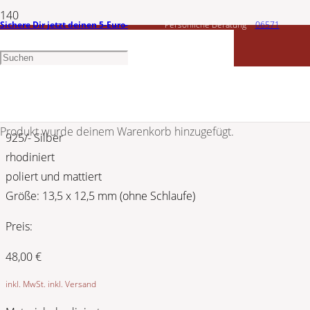
Sichere Dir jetzt deinen 5-Euro-
Persönliche Beratung
06571
CEM
Gutschein
1456603
Silber Anhänger Herz 5-127290-001
Produkt
wurde deinem Warenkorb hinzugefügt.
925/- Silber
rhodiniert
poliert und mattiert
Größe: 13,5 x 12,5 mm (ohne Schlaufe)
Preis:
48,00
€
inkl. MwSt. inkl. Versand