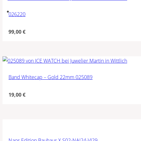
026220
99,00
€
Band Whitecap – Gold 22mm 025089
19,00
€
Naos Edition Bauhaus X S02-NAI24-VI29