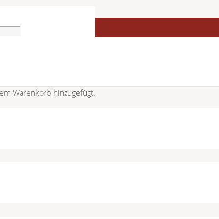
uhr AS2024 1-204337-001
em Warenkorb hinzugefügt.