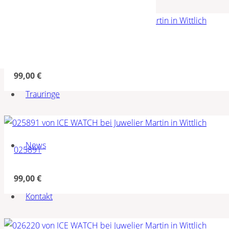
026219
99,00
€
Trauringe
News
025891
99,00
€
Kontakt