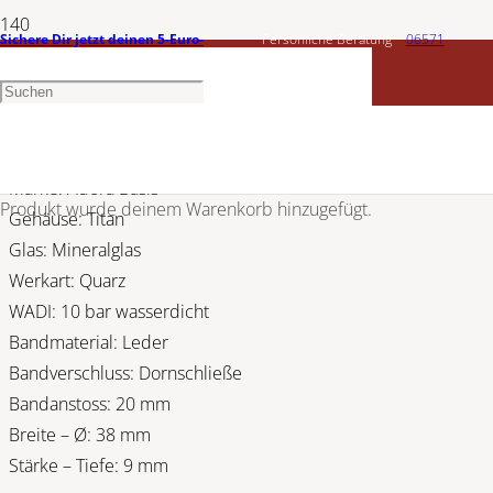
Sichere Dir jetzt deinen 5-Euro-
Persönliche Beratung
06571
ADORA
Gutschein
1456603
Adora Basis Herrenuhr 1-203559-001
Marke: Adora Basis
Produkt
wurde deinem Warenkorb hinzugefügt.
Gehäuse: Titan
Glas: Mineralglas
Werkart: Quarz
WADI: 10 bar wasserdicht
Bandmaterial: Leder
Bandverschluss: Dornschließe
Bandanstoss: 20 mm
Breite – Ø: 38 mm
Stärke – Tiefe: 9 mm