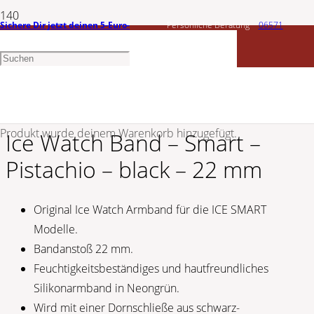
Sichere Dir jetzt deinen 5-Euro-
Persönliche Beratung
06571
ICE WATCH
Gutschein
1456603
Ice Watch Band – Smart – Pistachio – black
– 22 mm 022549
Produkt
wurde deinem Warenkorb hinzugefügt.
Ice Watch Band – Smart –
Pistachio – black – 22 mm
Original Ice Watch Armband für die ICE SMART
Modelle.
Bandanstoß 22 mm.
Feuchtigkeitsbeständiges und hautfreundliches
Silikonarmband in Neongrün.
Wird mit einer Dornschließe aus schwarz-