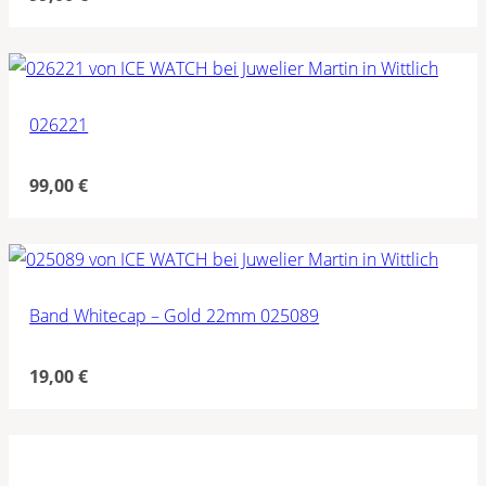
026221
99,00
€
Band Whitecap – Gold 22mm 025089
19,00
€