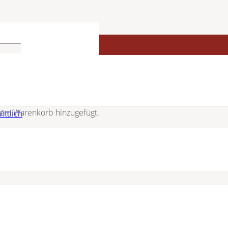
em Warenkorb hinzugefügt.
elb 5-214101-001