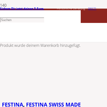
Sichere Dir jetzt deinen 5-Euro-
Persönliche Beratung
06571
Gutschein
1456603
Produkt
wurde deinem Warenkorb hinzugefügt.
FESTINA
,
FESTINA SWISS MADE