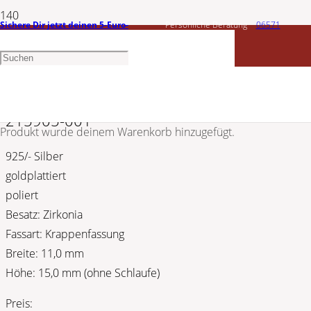
Sichere Dir jetzt deinen 5-Euro-
Persönliche Beratung
06571
CEM
Gutschein
1456603
Silber Kreuz mit Zirkonia | goldplatt. 5-
215905-001
Produkt
wurde deinem Warenkorb hinzugefügt.
925/- Silber
goldplattiert
poliert
Besatz: Zirkonia
Fassart: Krappenfassung
Breite: 11,0 mm
Höhe: 15,0 mm (ohne Schlaufe)
Preis: